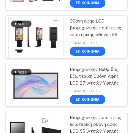
φωτεινότητας με
ΕΠΙΚΟΙΝΩΝΙΑ
οπτική σύνδεση, όρθιος
ΠΟΙΟΤΙΚΌΣ
στο πάτωμα
Οθόνη αφής LCD
ΈΛΕΓΧΟΣ
143
βιομηχανικής ποιότητας
εξωτερικής οθόνης 55
βιομηχανικό
ΜΑΣ
ιντσών Οθόνη υψηλής
TBA MOQ:1 τεμ
όργανο ελέγχου
φωτεινότητας με
ΕΛΆΤΕ
ΕΠΙΚΟΙΝΩΝΙΑ
οπτική συγκόλληση,
οθόνης αφής
ΣΕ
επιδαπέδιο
Βιομηχανικής Βαθμίδας
ΕΠΑΦΉ
Εξωτερική Οθόνη Αφής
ΜΕ
LCD 27 ιντσών Υψηλής
41
Φωτεινότητας Με
TBA MOQ:1 τεμ
Οπτική Συγκόλληση
Η βιομηχανική
ΖΗΤΉΣΤΕ
ΕΠΙΚΟΙΝΩΝΙΑ
ΈΝΑ
επιτροπή
Βιομηχανικής ποιότητας
ΑΠΌΣΠΑΣΜΑ
τοποθετεί το
εξωτερική οθόνη αφής
LCD 55 ιντσών Υψηλής