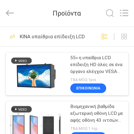
Shenzhen
ITD
Display
Προϊόντα
Equipment
Co.,
Ltd..
All
Rights
ΣΠΊΤΙ
90
Reserved.
ΚΙΝΑ υπαίθρια επίδειξη LCD
Βιομηχανικό
ΠΡΟΪΌΝΤΑ
όργανο ελέγχου
55» η υπαίθρια LCD
επίδειξη HD όλες σε ένα
LCD
ΒΊΝΤΕΟ
όργανο ελέγχου VESA
υπολογιστών/τα
TBA MOQ:1pcs
πλαίσια τοποθετεί
ΠΕΡΊΠΟΥ
ΕΠΙΚΟΙΝΩΝΙΑ
255
ΕΜΕΊΣ
Βιομηχανική βαθμίδα
PC επιτροπής αφής
εξωτερική οθόνη LCD με
ΓΎΡΟΣ
αφής οθόνη 43 ιντσών
ΕΡΓΟΣΤΑΣΊΩΝ
οθόνη υψηλής
TBA MOQ:1 τεμ