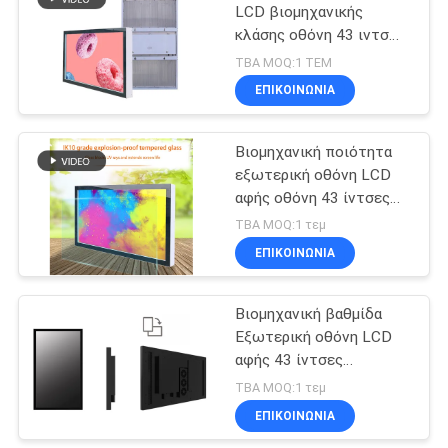
LCD βιομηχανικής
κλάσης οθόνη 43 ιντσών
92
υψηλής φωτεινότητας
TBA MOQ:1 ΤΕΜ
με οπτική σύνδεση,
Αναγνώσιμο LCD
ΕΠΙΚΟΙΝΩΝΙΑ
τοποθετημένη στον
όργανο ελέγχου
τοίχο
Βιομηχανική ποιότητα
φωτός του ήλιου
εξωτερική οθόνη LCD
αφής οθόνη 43 ίντσες
Εμφάνιση υψηλής
TBA MOQ:1 τεμ
φωτεινότητας με
ΕΠΙΚΟΙΝΩΝΙΑ
49
οπτική σύνδεση
ανοικτό όργανο
Βιομηχανική βαθμίδα
Εξωτερική οθόνη LCD
ελέγχου πλαισίων
αφής 43 ίντσες
LCD
Εμφάνιση υψηλής
TBA MOQ:1 τεμ
φωτεινότητας με
ΕΠΙΚΟΙΝΩΝΙΑ
οπτική σύνδεση, σούπερ