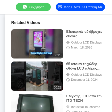
Συζήτηση
Μας Ελάτε Σε Επαφή Με
Related Videos
Εξωτερικές αδιάβροχες
οθόνες
27/32/43/49/55/65/75/86
Outdoor LCD Displays
ίντσες
March 18, 2026
00:25
65 ιντσών τοιχώδης
οθόνη LCD πλήρης
IP65 εξωτερική όλα τα
Outdoor LCD Displays
καιρικά
December 11, 2024
00:22
Ελεγκτής LCD από την
ITD-TECH
Industrial Touchscreen
LCD Monitors