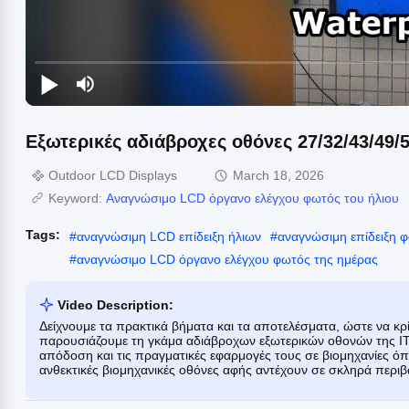
Εξωτερικές αδιάβροχες οθόνες 27/32/43/49/5
Outdoor LCD Displays
March 18, 2026
Keyword:
Αναγνώσιμο LCD όργανο ελέγχου φωτός του ήλιου
Tags:
#
αναγνώσιμη LCD επίδειξη ήλιων
#
αναγνώσιμη επίδειξη φ
#
αναγνώσιμο LCD όργανο ελέγχου φωτός της ημέρας
Video Description:
Δείχνουμε τα πρακτικά βήματα και τα αποτελέσματα, ώστε να κρί
παρουσιάζουμε τη γκάμα αδιάβροχων εξωτερικών οθονών της IT
απόδοση και τις πραγματικές εφαρμογές τους σε βιομηχανίες όπως
ανθεκτικές βιομηχανικές οθόνες αφής αντέχουν σε σκληρά περιβ