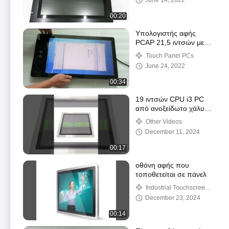
June 14, 2022
00:20
Υπολογιστής αφής
PCAP 21,5 ιντσών με
πορτρέτο αναγνώστη
Touch Panel PCs
NFC RFID
June 24, 2022
00:34
19 ιντσών CPU i3 PC
από ανοξείδωτο χάλυβα
για την αυτοματοποίηση
Other Videos
της παραγωγής
December 11, 2024
τροφίμων και
συσκευασίας
00:17
οθόνη αφής που
τοποθετείται σε πάνελ
Industrial Touchscreen
LCD Monitors
December 23, 2024
00:14