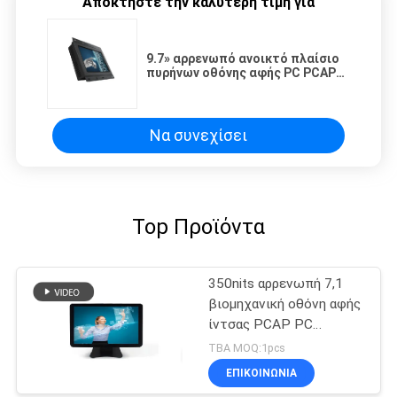
Αποκτήστε την καλύτερη τιμή για
9.7» αρρενωπό ανοικτό πλαίσιο
πυρήνων οθόνης αφής PC PCAP
επίπεδης οθόνης RK3399 Octa
Να συνεχίσει
Top Προϊόντα
350nits αρρενωπή 7,1
βιομηχανική οθόνη αφής
ίντσας PCAP PC
επιτροπής 15.6
TBA MOQ:1pcs
ΕΠΙΚΟΙΝΩΝΙΑ