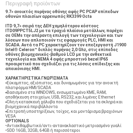
Περιγραφή προϊόντων
9.7» ανοικτός πυρήνας οθόνης αφής PC PCAP επίπεδων
οθονών πλαισίων αρρενωπός RK3399 Octa
ITD 9,7» σειρά της ΔΕΗ χαμηλότερου κόστους
ITD09PPCT5LJ2 με τα τραχιά πλαίσια μετάλλων, παρέχει
σε OEMs την απέραντη επιλογή των τεχνολογιών και των
λύσεων που απλοποιούν τις εφαρμογές PLC, HMI και
SCADA. Αυτά τα PC χαρακτηρίζουν τον επεξεργαστή J1900
Intel® Celeron™ διπλός πυρήνας 2,0 Ghz, στις επίπεδες
οθόνες βιομηχανικός-βαθμού LCD με την ανθεκτικά
τεχνολογία και NEMA 4 αφής μπροστινό bezel IP65
προαιρετικό που σχεδιάζει για τις λύσεις επίδειξης και
απεικόνισης HMI.
ΧΑΡΑΚΤΗΡΙΣΤΙΚΑ ΓΝΩΡΊΣΜΑΤΑ
▪
Εύκαμπτος, αξιόπιστος, και δυναμωμένος για την ανοικτή
πλατφόρμα HMI/SCADA
▪Βασισμένο στα WINDOWS, ενσωματωμένο ΚΜΕ, RAM,
αποθήκευση στοιχείων, USB, RS232, και λιμένες Ethernet
▪Όλη η κατασκευή χάλυβα που σχεδιάζεται για τα σκληρά και
βιομηχανικά περιβάλλοντα
▪Επιτροπή υποστηρίξεων, τοίχος, και μοντάρισμα βραχιόνων
VESA
OPTIONALS
•Αντιεκθαμβωτικό/αντι-αντανακλαστικό μετριασμένο γυαλί
•SDD 16GB, 32GB, 64GB ή περισσότεροι