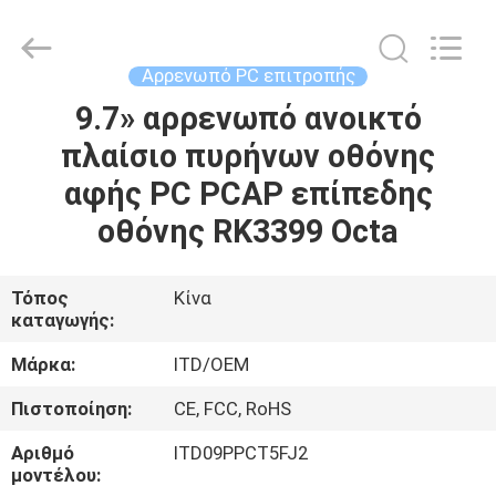
Shenzhen
ITD
Display
Equipment
Co.,
Αρρενωπό PC επιτροπής
Ltd..
All
Rights
9.7» αρρενωπό ανοικτό
ΣΠΊΤΙ
Reserved.
πλαίσιο πυρήνων οθόνης
ΠΡΟΪΌΝΤΑ
αφής PC PCAP επίπεδης
οθόνης RK3399 Octa
ΒΊΝΤΕΟ
Τόπος
Κίνα
καταγωγής:
ΠΕΡΊΠΟΥ
ΕΜΕΊΣ
Μάρκα:
ITD/OEM
Πιστοποίηση:
CE, FCC, RoHS
ΓΎΡΟΣ
Αριθμό
ITD09PPCT5FJ2
ΕΡΓΟΣΤΑΣΊΩΝ
μοντέλου: