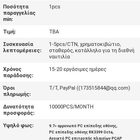
Ποσότητα
1pcs
ΠΟΙΟΤΙΚΌΣ
παραγγελίας
min:
ΈΛΕΓΧΟΣ
Τιμή:
TBA
ΜΑΣ
Συσκευασία
1-5pcs/CTN, χρηματοκιβώτιο,
λεπτομέρειες:
σταθερός, κατάλληλο για τη διεθνή
ΕΛΆΤΕ
ναυτιλία
ΣΕ
Χρόνος
15-20 εργάσιμες ημέρες
ΕΠΑΦΉ
παράδοσης:
ΜΕ
Όροι
Τ/Τ, PayPal ((173515844@qq.com)
πληρωμής:
ΖΗΤΉΣΤΕ
Δυνατότητα
10000PCS/MONTH
προσφοράς:
ΈΝΑ
Υψηλό φως:
,
ΑΠΌΣΠΑΣΜΑ
9.7» αρρενωπό PC επίπεδης οθόνης
,
PC επίπεδης οθόνης RK3399 Octa
Ανοικτό PC επιτροπής πλαισίων PCAP