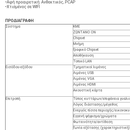
•Αφή προαιρετική: Ανθεκτικός, PCAP
•Χτισμένος σε WIFI
ΠΡΟΔΙΑΓΡΑΦΗ
Σύστημα
ΚΜΕ
ΖΩΝΤΑΝΟ ΟΝ
Chipset
Μνήμη
Γραφικό Chipset
Αποθήκευση
Τοπικό LAN
Εισόδου-εξόδου
Τμηματικοί λιμένες
Λιμένες USB
Λιμένας VGA
Λιμένας HDMI
Ακουστική κάρτα
Επιτροπή
Τύπος κυττάρων/επιφάνεια γυαλι
Λόγος διάστασης/μέγεθος
Ενεργός πίσσα περιοχής/εικονοκ
Εγγενή ψήφισμα/χρώματα
Φωτεινότητα/αντίθεση
Γωνία εξέτασης (χαρακτηριστική)