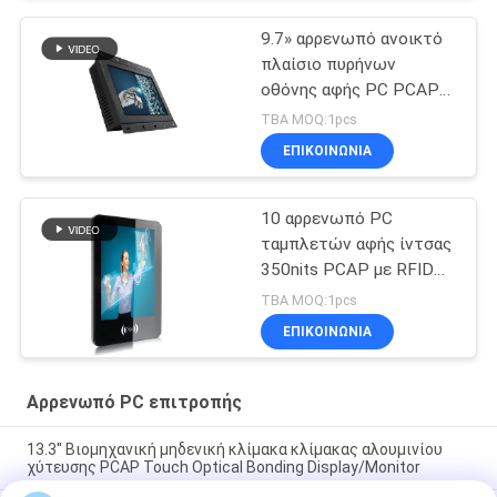
9.7» αρρενωπό ανοικτό
πλαίσιο πυρήνων
οθόνης αφής PC PCAP
επίπεδης οθόνης
TBA MOQ:1pcs
RK3399 Octa
ΕΠΙΚΟΙΝΩΝΙΑ
10 αρρενωπό PC
ταμπλετών αφής ίντσας
350nits PCAP με RFID
NFC
TBA MOQ:1pcs
ΕΠΙΚΟΙΝΩΝΙΑ
Αρρενωπό PC επιτροπής
13.3'' Βιομηχανική μηδενική κλίμακα κλίμακας αλουμινίου
χύτευσης PCAP Touch Optical Bonding Display/Monitor