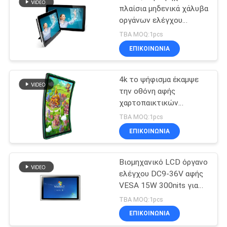
πλαίσια μηδενικά χάλυβα
οργάνων ελέγχου
οθόνης αφής βαθμού
TBA MOQ:1pcs
Bezel σχέδιο
ΕΠΙΚΟΙΝΩΝΙΑ
4k το ψήφισμα έκαμψε
την οθόνη αφής
χαρτοπαικτικών
λεσχών εισαγωγής DP
TBA MOQ:1pcs
VGA HDMI οργάνων
ΕΠΙΚΟΙΝΩΝΙΑ
ελέγχου
Βιομηχανικό LCD όργανο
ελέγχου DC9-36V αφής
VESA 15W 300nits για
τα οχήματα
TBA MOQ:1pcs
ΕΠΙΚΟΙΝΩΝΙΑ