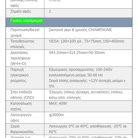
Διεπαφή οθόνης
RS232
αφής
Σημείο αφής
1
Γενικές παράμετροι
Περίπτωση/Bezel
Σκοτεινό γκρι & χρυσός CHAMPAGNE
χρώμα
Τοποθετώντας
VESA: 100×100 χιλ., 75×75mm, 150×450mm
επιλογές
Διαστάσεις
583.20mm×314.25mm×50.30mm
περιλήψεων
(W×H×D)
Παροχή
Εξωτερικός προσαρμοστής: 100-240V
ηλεκτρικού
εναλλασσόμενο ρεύμα, 50-60 Hz
ρεύματος
Σειρά τάσης εισαγωγής: +12V συνεχές ρεύμα ±
5%
Στην επίδειξη
Έλεγχος (πίσω): Δύναμη, αυτοκίνητο, επάνω,
οθόνης (OSD)
κάτω από, επιλογές
Κατανάλωση
MAX: 40W
ισχύος
Λειτουργούν
≦3000m
ύψος
Σειρά
Λειτουργία: 0℃ σε 40℃, αποθήκευση: -20℃ σε
θερμοκρασίας
60℃
Υγρασία (μη
Λειτουργία: 20% σε 80%, αποθήκευση: 10% σε