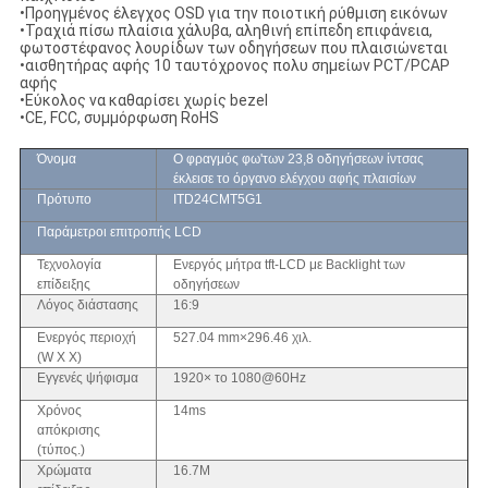
•Προηγμένος έλεγχος OSD για την ποιοτική ρύθμιση εικόνων
•Τραχιά πίσω πλαίσια χάλυβα, αληθινή επίπεδη επιφάνεια,
φωτοστέφανος λουρίδων των οδηγήσεων που πλαισιώνεται
•αισθητήρας αφής 10 ταυτόχρονος πολυ σημείων PCT/PCAP
αφής
•Εύκολος να καθαρίσει χωρίς bezel
•CE, FCC, συμμόρφωση RoHS
Όνομα
Ο φραγμός φω'των 23,8 οδηγήσεων ίντσας
έκλεισε το όργανο ελέγχου αφής πλαισίων
Πρότυπο
ITD24CMT5G1
Παράμετροι επιτροπής LCD
Τεχνολογία
Ενεργός μήτρα tft-LCD με Backlight των
επίδειξης
οδηγήσεων
Λόγος διάστασης
16:9
Ενεργός περιοχή
527.04 mm×296.46 χιλ.
(W Χ Χ)
Εγγενές ψήφισμα
1920× το 1080@60Hz
Χρόνος
14ms
απόκρισης
(τύπος.)
Χρώματα
16.7M