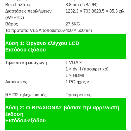
Bezel πλάτος
8.8mm (T/B/L/R)
Διαστάσεις περιλήψεων
1232.3 × 703.8623.5 × 85,3 χιλ.
(W×H×D)
Βάρος
27.5KG
Τα πρότυπα VESA τοποθετούν
400 × 500mm
Λύση 1: Όργανο ελέγχου LCD
Εισόδου-εξόδου
Τηλεοπτική εισαγωγή
1 VGA ×
1 × dvi-Ι (προαιρετικό)
1 × HDMI
Ακουστικός
1 PC-ήχος ×
RS232 τηλεχειρισμός
Προαιρετικός
Λύση 2: Ο ΒΡΑΧΙΟΝΑΣ βάσισε την αρρενωπή
έκδοση
Εισόδου-εξόδου