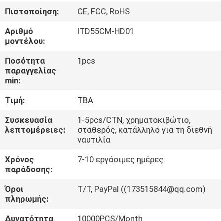
Πιστοποίηση:
CE, FCC, RoHS
ΠΟΙΟΤΙΚΌΣ
Αριθμό
ITD55CM-HD01
ΈΛΕΓΧΟΣ
μοντέλου:
Ποσότητα
1pcs
ΜΑΣ
παραγγελίας
min:
ΕΛΆΤΕ
Τιμή:
TBA
ΣΕ
ΕΠΑΦΉ
Συσκευασία
1-5pcs/CTN, χρηματοκιβώτιο,
λεπτομέρειες:
σταθερός, κατάλληλο για τη διεθνή
ΜΕ
ναυτιλία
Χρόνος
7-10 εργάσιμες ημέρες
ΖΗΤΉΣΤΕ
παράδοσης:
ΈΝΑ
Όροι
Τ/Τ, PayPal ((173515844@qq.com)
πληρωμής:
ΑΠΌΣΠΑΣΜΑ
Δυνατότητα
10000PCS/Month