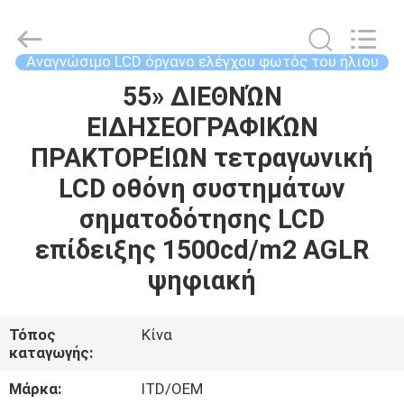
Shenzhen
ITD
Display
Equipment
Co.,
Αναγνώσιμο LCD όργανο ελέγχου φωτός του ήλιου
Ltd..
All
Rights
55» ΔΙΕΘΝΏΝ
ΣΠΊΤΙ
Reserved.
ΕΙΔΗΣΕΟΓΡΑΦΙΚΏΝ
ΠΡΟΪΌΝΤΑ
ΠΡΑΚΤΟΡΕΊΩΝ τετραγωνική
LCD οθόνη συστημάτων
ΒΊΝΤΕΟ
σηματοδότησης LCD
επίδειξης 1500cd/m2 AGLR
ΠΕΡΊΠΟΥ
ψηφιακή
ΕΜΕΊΣ
Τόπος
Κίνα
ΓΎΡΟΣ
καταγωγής:
ΕΡΓΟΣΤΑΣΊΩΝ
Μάρκα:
ITD/OEM