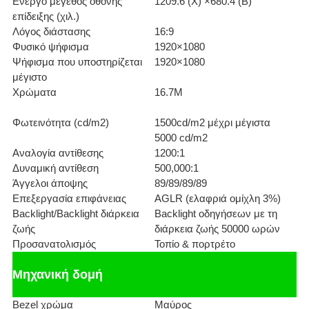
Ενεργό μέγεθος οθόνης
1209.6 (Χ) ×680.4 (Β)
επίδειξης (χιλ.)
Λόγος διάστασης
16:9
Φυσικό ψήφισμα
1920×1080
Ψήφισμα που υποστηρίζεται
1920×1080
μέγιστο
Χρώματα
16.7M
Φωτεινότητα (cd/m2)
1500cd/m2 μέχρι μέγιστα
5000 cd/m2
Αναλογία αντίθεσης
1200:1
Δυναμική αντίθεση
500,000:1
Άγγελοι άποψης
89/89/89/89
Επεξεργασία επιφάνειας
AGLR (ελαφριά ομίχλη 3%)
Backlight/Backlight διάρκεια
Backlight οδηγήσεων με τη
ζωής
διάρκεια ζωής 50000 ωρών
Προσανατολισμός
Τοπίο & πορτρέτο
Μηχανική δομή
Bezel χρώμα
Μαύρος