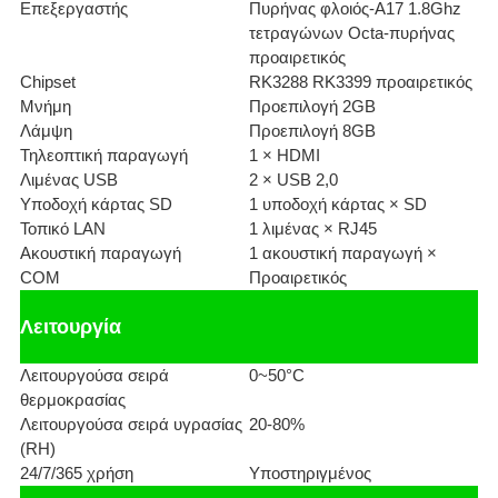
Επεξεργαστής
Πυρήνας φλοιός-A17 1.8Ghz
τετραγώνων Octa-πυρήνας
προαιρετικός
Chipset
RK3288 RK3399 προαιρετικός
Μνήμη
Προεπιλογή 2GB
Λάμψη
Προεπιλογή 8GB
Τηλεοπτική παραγωγή
1 × HDMI
Λιμένας USB
2 × USB 2,0
Υποδοχή κάρτας SD
1 υποδοχή κάρτας × SD
Τοπικό LAN
1 λιμένας × RJ45
Ακουστική παραγωγή
1 ακουστική παραγωγή ×
COM
Προαιρετικός
Λειτουργία
Λειτουργούσα σειρά
0~50°C
θερμοκρασίας
Λειτουργούσα σειρά υγρασίας
20-80%
(RH)
24/7/365 χρήση
Υποστηριγμένος