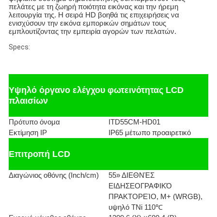
πελάτες με τη ζωηρή ποιότητα εικόνας και την ήρεμη
λειτουργία της. Η σειρά HD βοηθά τις επιχειρήσεις να
ενισχύσουν την εικόνα εμπορικών σημάτων τους
εμπλουτίζοντας την εμπειρία αγορών των πελατών.
Specs:
Υψηλό όργανο ελέγχου φωτεινότητας LCD
πλαισίων
Πρότυπο όνομα
ITD55CM-HD01
Εκτίμηση IP
IP65 μέτωπο προαιρετικό
Επιτροπή LCD
Διαγώνιος οθόνης (Inch/cm)
55» ΔΙΕΘΝΈΣ
ΕΙΔΗΣΕΟΓΡΑΦΙΚΌ
ΠΡΑΚΤΟΡΕΊΟ, M+ (WRGB),
υψηλό TNi 110℃