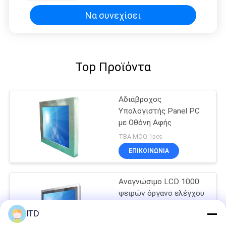
1500cd/m2 AGLR ψηφιακή
Να συνεχίσει
Top Προϊόντα
Αδιάβροχος
Υπολογιστής Panel PC
με Οθόνη Αφής
TBA MOQ:1pcs
ΕΠΙΚΟΙΝΩΝΙΑ
Αναγνώσιμο LCD 1000
ψειρών όργανο ελέγχου
φωτός του ήλιου,
ITD
αναγνώσιμη επίδειξη
TBA MOQ:1pcs