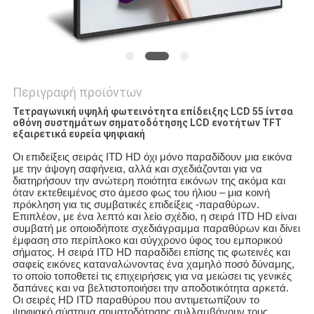
Περιγραφή προϊόντων
Τετραγωνική υψηλή φωτεινότητα επίδειξης LCD 55 ίντσα
οθόνη συστημάτων σηματοδότησης LCD ενοτήτων TFT
εξαιρετικά ευρεία ψηφιακή
Οι επιδείξεις σειράς ITD HD όχι μόνο παραδίδουν μια εικόνα
με την άψογη σαφήνεια, αλλά και σχεδιάζονται για να
διατηρήσουν την ανώτερη ποιότητα εικόνων της ακόμα και
όταν εκτεθειμένος στο άμεσο φως του ήλιου – μια κοινή
πρόκληση για τις συμβατικές επιδείξεις -παραθύρων.
Επιπλέον, με ένα λεπτό και λείο σχέδιο, η σειρά ITD HD είναι
συμβατή με οποιοδήποτε σχεδιάγραμμα παραθύρων και δίνει
έμφαση στο περίπλοκο και σύγχρονο ύφος του εμπορικού
σήματος. Η σειρά ITD HD παραδίδει επίσης τις φωτεινές και
σαφείς εικόνες καταναλώνοντας ένα χαμηλό ποσό δύναμης,
το οποίο τοποθετεί τις επιχειρήσεις για να μειώσει τις γενικές
δαπάνες και να βελτιστοποιήσει την αποδοτικότητα αρκετά.
Οι σειρές HD ITD παραθύρου που αντιμετωπίζουν το
ψηφιακό σύστημα σηματοδότησης συλλαμβάνουν τους