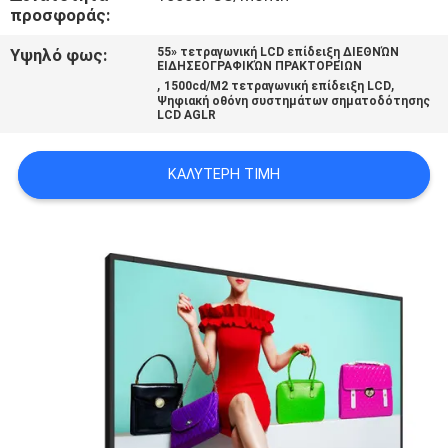
προσφοράς:
SITEMAP
Υψηλό φως:
55» τετραγωνική LCD επίδειξη ΔΙΕΘΝΏΝ
ΕΙΔΗΣΕΟΓΡΑΦΙΚΏΝ ΠΡΑΚΤΟΡΕΊΩΝ
PRIVACY
,
,
1500cd/M2 τετραγωνική επίδειξη LCD
Ψηφιακή οθόνη συστημάτων σηματοδότησης
POLICY
LCD AGLR
ΚΑΛΎΤΕΡΗ ΤΙΜΉ