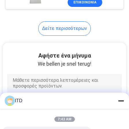
ΕΠΙΚΟΙΝΩΝΙΑ
47
τεντωμένο όργανο
ελέγχου φραγμών
Δείτε περισσότερων
LCD
Αφήστε ένα μήνυμα
We bellen je snel terug!
48
υπαίθρια επίδειξη
LCD
ITD
7:43 AM
44