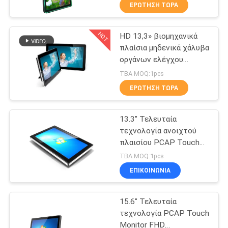
VGA HDMI οργάνων
ΕΡΏΤΗΣΗ ΤΏΡΑ
ελέγχου
ΠΟΙΟΤΙΚΌΣ
HOT
HD 13,3» βιομηχανικά
ΈΛΕΓΧΟΣ
143
πλαίσια μηδενικά χάλυβα
οργάνων ελέγχου
βιομηχανικό
ΜΑΣ
οθόνης αφής βαθμού
TBA MOQ:1pcs
όργανο ελέγχου
Bezel σχέδιο
ΕΛΆΤΕ
ΕΡΏΤΗΣΗ ΤΏΡΑ
οθόνης αφής
ΣΕ
13.3" Τελευταία
ΕΠΑΦΉ
τεχνολογία ανοιχτού
ΜΕ
πλαισίου PCAP Touch
41
Monitor Android
TBA MOQ:1pcs
Windows panel PC
Η βιομηχανική
ΖΗΤΉΣΤΕ
ΕΠΙΚΟΙΝΩΝΙΑ
ΈΝΑ
επιτροπή
15.6" Τελευταία
ΑΠΌΣΠΑΣΜΑ
τοποθετεί το
τεχνολογία PCAP Touch
Monitor FHD