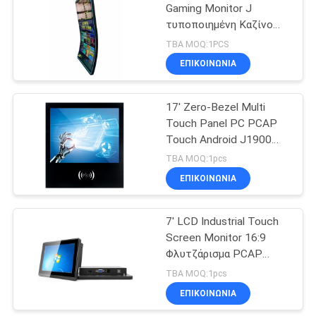
Gaming Monitor J
τυποποιημένη Καζίνο
92
οθόνη αφής για
TBA MOQ:1PCS
κουλοχέρηδες / τυχερά
Αναγνώσιμο LCD
ΕΠΙΚΟΙΝΩΝΙΑ
παιχνίδια
όργανο ελέγχου
17' Zero-Bezel Multi
φωτός του ήλιου
Touch Panel PC PCAP
Touch Android J1900
Πλήρως ολοκληρωμένο
TBA MOQ:1pcs
ΕΠΙΚΟΙΝΩΝΙΑ
49
ανοικτό όργανο
7' LCD Industrial Touch
Screen Monitor 16:9
ελέγχου πλαισίων
Φλυτζάρισμα PCAP
LCD
Touch
TBA MOQ:1pcs
ΕΠΙΚΟΙΝΩΝΙΑ