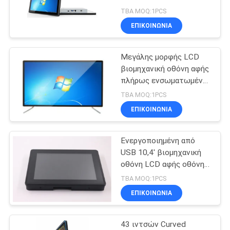
όργανο ελέγχου
βιομηχανική οθόνη LCD
SITEMAP
TBA MOQ:1PCS
ΕΠΙΚΟΙΝΩΝΙΑ
69
PRIVACY
Αρρενωπό PC
Μεγάλης μορφής LCD
POLICY
βιομηχανική οθόνη αφής
επιτροπής
πλήρως ενσωματωμένη
απόσταξη βανδαλισμού
TBA MOQ:1PCS
ΕΠΙΚΟΙΝΩΝΙΑ
Ενεργοποιημένη από
76
USB 10,4' βιομηχανική
Τραχύ PC
οθόνη LCD αφής οθόνη
ανθεκτική οθόνη TFT
TBA MOQ:1PCS
επιτροπής
LCD
ΕΠΙΚΟΙΝΩΝΙΑ
43 ιντσών Curved