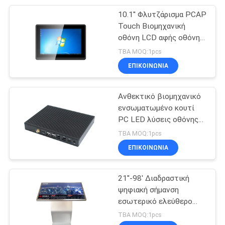
10.1'' Φλυτζάρισμα PCAP
67
Touch Βιομηχανική
οθόνη LCD αφής οθόνης
IP65 PC επιτροπής
οθόνης Πίνακας
TBA MOQ:1pcs
υπολογιστών οθόνη
ΕΠΙΚΟΙΝΩΝΙΑ
Ανθεκτικό βιομηχανικό
ενσωματωμένο κουτί
PC LED λύσεις οθόνης
34
αφής
TBA MOQ:1pcs
τραχύ όργανο
ΕΠΙΚΟΙΝΩΝΙΑ
ελέγχου LCD
21''-98' Διαδραστική
ψηφιακή σήμανση
εσωτερικό ελεύθερο
τοπίο OEM
TBA MOQ:1pcs